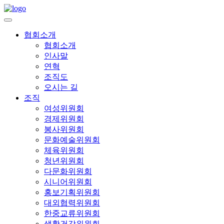
협회소개
협회소개
인사말
연혁
조직도
오시는 길
조직
여성위원회
경제위원회
봉사위원회
문화예술위원회
체육위원회
청년위원회
다문화위원회
시니어위원회
홍보기획위원회
대외협력위원회
한중교류위원회
생활건강위원회