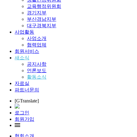
교육행정위원회
경기지부
부산경남지부
대구경북지부
사업활동
사업소개
협력업체
회원서비스
새소식
공지사항
언론보도
활동소식
자료실
파트너문의
[GTranslate]
로그인
회원가입
협회소개