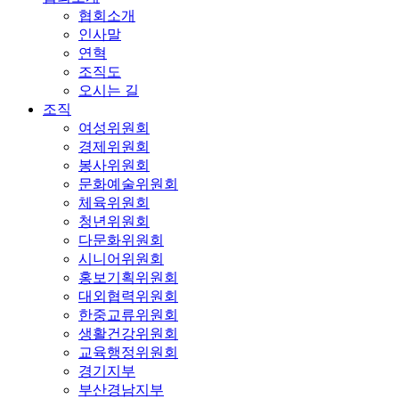
협회소개
인사말
연혁
조직도
오시는 길
조직
여성위원회
경제위원회
봉사위원회
문화예술위원회
체육위원회
청년위원회
다문화위원회
시니어위원회
홍보기획위원회
대외협력위원회
한중교류위원회
생활건강위원회
교육행정위원회
경기지부
부산경남지부