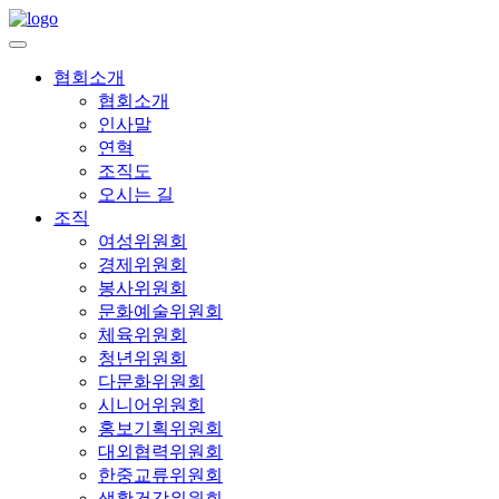
협회소개
협회소개
인사말
연혁
조직도
오시는 길
조직
여성위원회
경제위원회
봉사위원회
문화예술위원회
체육위원회
청년위원회
다문화위원회
시니어위원회
홍보기획위원회
대외협력위원회
한중교류위원회
생활건강위원회