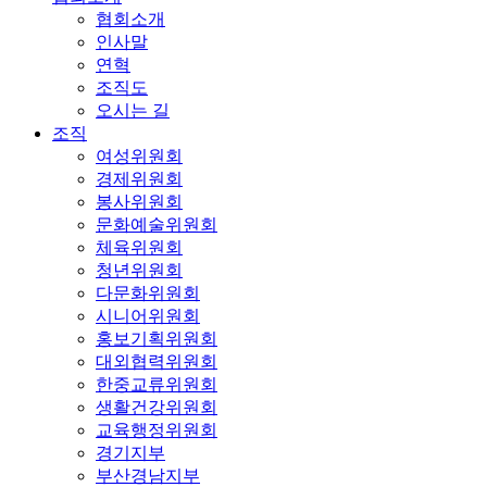
협회소개
인사말
연혁
조직도
오시는 길
조직
여성위원회
경제위원회
봉사위원회
문화예술위원회
체육위원회
청년위원회
다문화위원회
시니어위원회
홍보기획위원회
대외협력위원회
한중교류위원회
생활건강위원회
교육행정위원회
경기지부
부산경남지부