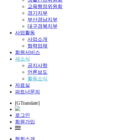
교육행정위원회
경기지부
부산경남지부
대구경북지부
사업활동
사업소개
협력업체
회원서비스
새소식
공지사항
언론보도
활동소식
자료실
파트너문의
[GTranslate]
로그인
회원가입
협회소개