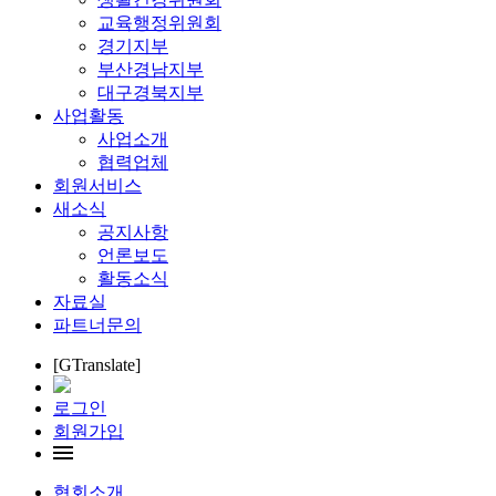
교육행정위원회
경기지부
부산경남지부
대구경북지부
사업활동
사업소개
협력업체
회원서비스
새소식
공지사항
언론보도
활동소식
자료실
파트너문의
[GTranslate]
로그인
회원가입
협회소개