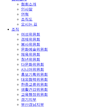
협회소개
인사말
연혁
조직도
오시는 길
조직
여성위원회
경제위원회
봉사위원회
문화예술위원회
체육위원회
청년위원회
다문화위원회
시니어위원회
홍보기획위원회
대외협력위원회
한중교류위원회
생활건강위원회
교육행정위원회
경기지부
부산경남지부