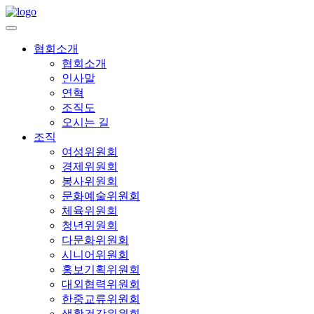
협회소개
협회소개
인사말
연혁
조직도
오시는 길
조직
여성위원회
경제위원회
봉사위원회
문화예술위원회
체육위원회
청년위원회
다문화위원회
시니어위원회
홍보기획위원회
대외협력위원회
한중교류위원회
생활건강위원회