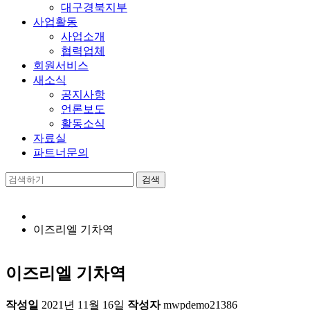
대구경북지부
사업활동
사업소개
협력업체
회원서비스
새소식
공지사항
언론보도
활동소식
자료실
파트너문의
이즈리엘 기차역
이즈리엘 기차역
작성일
2021년 11월 16일
작성자
mwpdemo21386