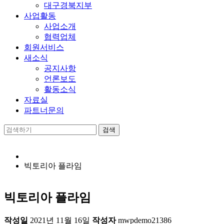
대구경북지부
사업활동
사업소개
협력업체
회원서비스
새소식
공지사항
언론보도
활동소식
자료실
파트너문의
빅토리아 플라임
빅토리아 플라임
작성일
2021년 11월 16일
작성자
mwpdemo21386