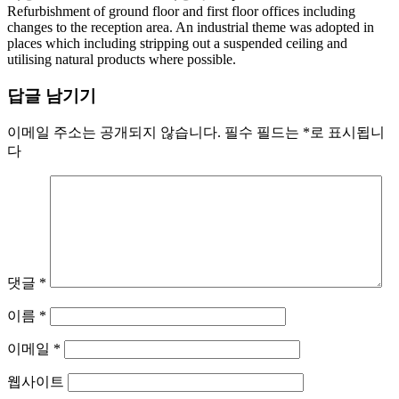
Refurbishment of ground floor and first floor offices including
changes to the reception area. An industrial theme was adopted in
places which including stripping out a suspended ceiling and
utilising natural products where possible.
답글 남기기
이메일 주소는 공개되지 않습니다.
필수 필드는
*
로 표시됩니
다
댓글
*
이름
*
이메일
*
웹사이트