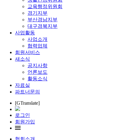
교육행정위원회
경기지부
부산경남지부
대구경북지부
사업활동
사업소개
협력업체
회원서비스
새소식
공지사항
언론보도
활동소식
자료실
파트너문의
[GTranslate]
로그인
회원가입
협회소개