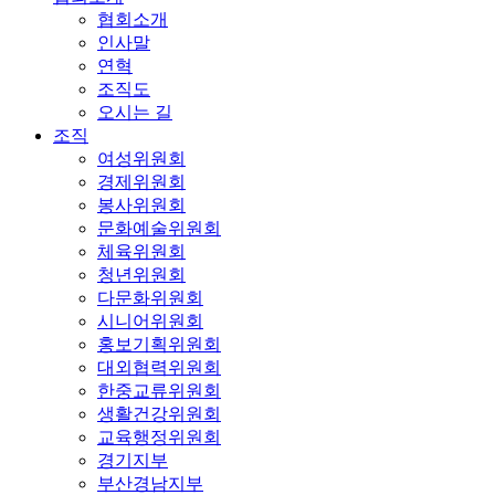
협회소개
인사말
연혁
조직도
오시는 길
조직
여성위원회
경제위원회
봉사위원회
문화예술위원회
체육위원회
청년위원회
다문화위원회
시니어위원회
홍보기획위원회
대외협력위원회
한중교류위원회
생활건강위원회
교육행정위원회
경기지부
부산경남지부