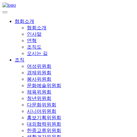
협회소개
협회소개
인사말
연혁
조직도
오시는 길
조직
여성위원회
경제위원회
봉사위원회
문화예술위원회
체육위원회
청년위원회
다문화위원회
시니어위원회
홍보기획위원회
대외협력위원회
한중교류위원회
생활건강위원회